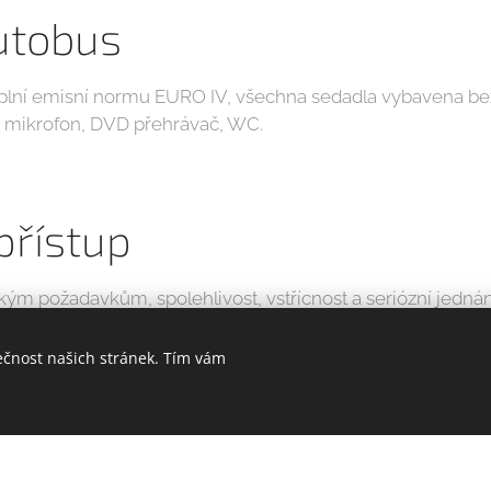
utobus
 plní emisní normu EURO IV, všechna sedadla vybavena be
e, mikrofon, DVD přehrávač, WC.
přístup
ým požadavkům, spolehlivost, vstřícnost a seriózní jednán
ečnost našich stránek. Tím vám