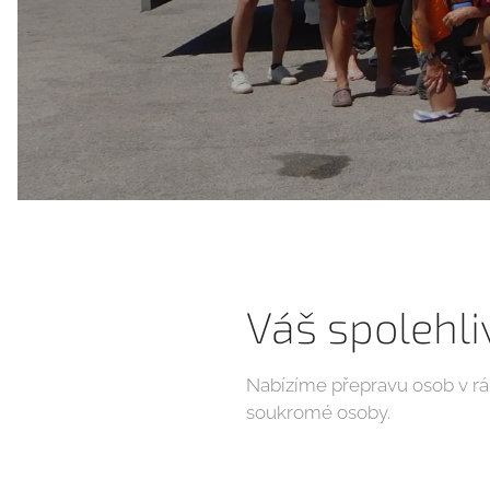
Váš spolehl
Nabízíme přepravu osob v rámc
soukromé osoby.