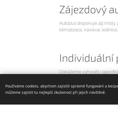
Zájezdový a
Autobus disponuje 49 místy,
klimatizace, kávovar, lednic
Individuální 
Dokážeme vyhovět i specifick
s Vaší představou.
Používáme cookies, abychom zajistili správné fungování a bezp
můžeme zajistit tu nejlepší zkušenost při jejich návštěvě.