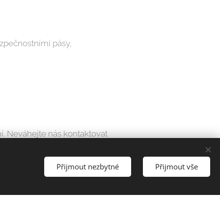
zpečnostními pásy,
í. Neváhejte nás kontaktovat
Přijmout nezbytné
Přijmout vše